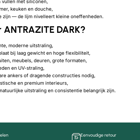
vullen met siliconen,
amer, keuken en douche,
e zijn — de lijm nivelleert kleine oneffenheden.
r ANTRAZITE DARK?
nte, moderne uitstraling,
at bij laag gewicht en hoge flexibiliteit,
uiten, meubels, deuren, grote formaten,
eden en UV-straling,
e ankers of dragende constructies nodig,
istische en premium interieurs,
atuurlijke uitstraling en consistentie belangrijk zijn.
kelen
Eenvoudige retour