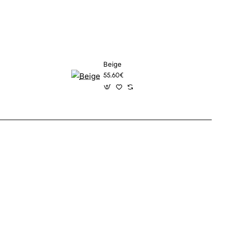
Beige
55,60€
App
mail