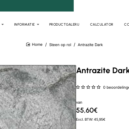
INFORMATIE
PRODUCTGALERIJ
CALCULATOR
C
Steen op rol
Antrazite Dark
home
Antrazite Dar
0 beoordeling
van
55,60€
Excl. BTW: 45,95€