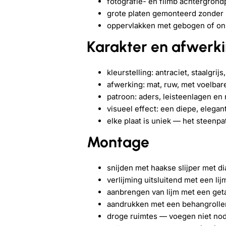
fotografie- en filmb achtergrond
grote platen gemonteerd zonder 
oppervlakken met gebogen of on
Karakter en afwerk
kleurstelling: antraciet, staalgrijs
afwerking: mat, ruw, met voelbare
patroon: aders, leisteenlagen en n
visueel effect: een diepe, elegan
elke plaat is uniek — het steenpa
Montage
snijden met haakse slijper met d
verlijming uitsluitend met een lij
aanbrengen van lijm met een geta
aandrukken met een behangroller
droge ruimtes — voegen niet nod