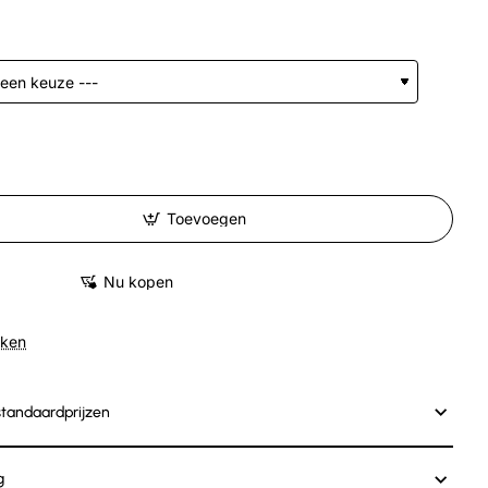
Toevoegen
Nu kopen
jken
standaardprijzen
g