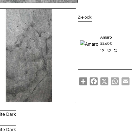
Nieuw
Zie ook:
Amaro
55,60€
Share
Facebook
X
Whats
E