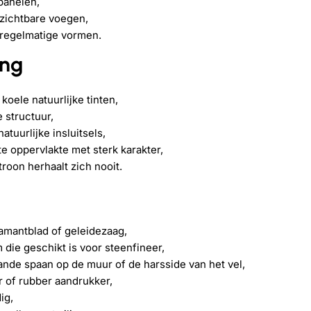
panelen,
zichtbare voegen,
regelmatige vormen.
ing
, koele natuurlijke tinten,
 structuur,
atuurlijke insluitsels,
te oppervlakte met sterk karakter,
troon herhaalt zich nooit.
iamantblad of geleidezaag,
m die geschikt is voor steenfineer,
nde spaan op de muur of de harsside van het vel,
 of rubber aandrukker,
ig,