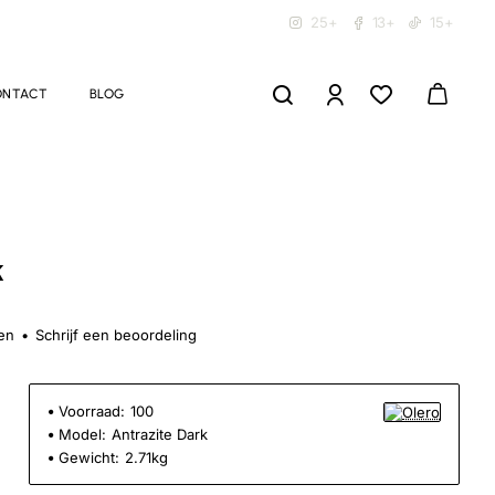
25+
13+
15+
ONTACT
BLOG
k
en
•
Schrijf een beoordeling
Voorraad:
100
Model:
Antrazite Dark
Gewicht:
2.71kg