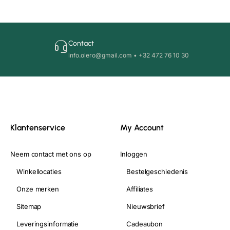
Contact
info.olero@gmail.com • +32 472 76 10 30
Klantenservice
My Account
Neem contact met ons op
Inloggen
Winkellocaties
Bestelgeschiedenis
Onze merken
Affiliates
Sitemap
Nieuwsbrief
Leveringsinformatie
Cadeaubon