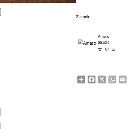
Nieuw
Zie ook:
Amaro
55,60€
Share
Facebook
X
Whats
E