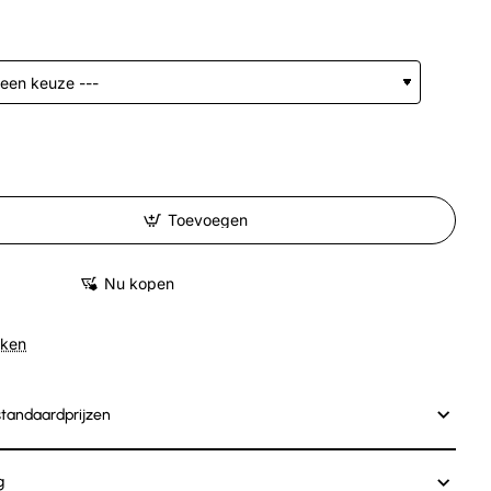
Toevoegen
Nu kopen
jken
standaardprijzen
g