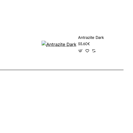
Antrazite Dark
55,60€
App
mail