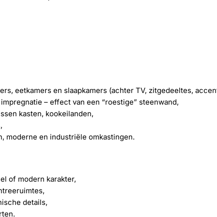
s, eetkamers en slaapkamers (achter TV, zitgedeeltes, accen
mpregnatie – effect van een “roestige” steenwand,
ssen kasten, kookeilanden,
,
n, moderne en industriële omkastingen.
el of modern karakter,
ntreeruimtes,
ische details,
rten.