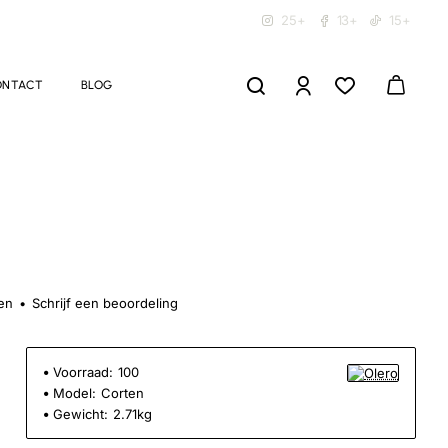
25+
13+
15+
ONTACT
BLOG
en
•
Schrijf een beoordeling
Voorraad:
100
Model:
Corten
Gewicht:
2.71kg