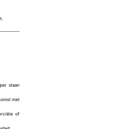
t.
per staan
nkomst met
rciële of
iteit.