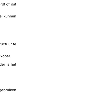
rdt of dat
kel kunnen
ructuur te
rkoper.
der is het
gebruiken