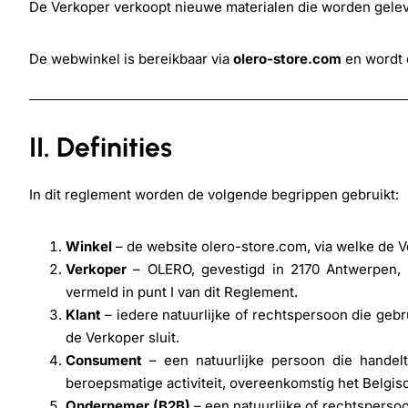
De Verkoper verkoopt nieuwe materialen die worden gele
De webwinkel is bereikbaar via
olero-store.com
en wordt d
II. Definities
In dit reglement worden de volgende begrippen gebruikt:
Winkel
– de website olero-store.com, via welke de V
Verkoper
– OLERO, gevestigd in 2170 Antwerpen, 
vermeld in punt I van dit Reglement.
Klant
– iedere natuurlijke of rechtspersoon die geb
de Verkoper sluit.
Consument
– een natuurlijke persoon die handel
beroepsmatige activiteit, overeenkomstig het Belg
Ondernemer (B2B)
– een natuurlijke of rechtspersoo