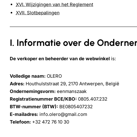
XVI. Wijzigingen van het Reglement
XVII. Slotbepalingen
I. Informatie over de Ondern
De verkoper en beheerder van de webwinkel
is:
Volledige naam:
OLERO
Adres:
Houthulststraat 29, 2170 Antwerpen, België
Ondernemingsvorm:
eenmanszaak
Registratienummer BCE/KBO:
0805.407.232
BTW-nummer (BTW):
BE0805407232
E-mailadres:
info.olero@gmail.com
Telefoon:
+32 472 76 10 30