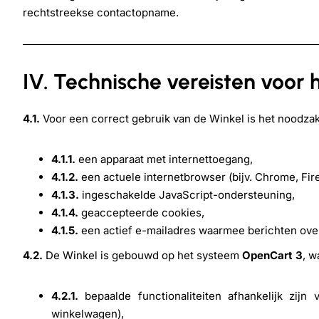
rechtstreekse contactopname.
IV. Technische vereisten voor 
4.1.
Voor een correct gebruik van de Winkel is het noodzake
4.1.1.
een apparaat met internettoegang,
4.1.2.
een actuele internetbrowser (bijv. Chrome, Fire
4.1.3.
ingeschakelde JavaScript-ondersteuning,
4.1.4.
geaccepteerde cookies,
4.1.5.
een actief e-mailadres waarmee berichten ove
4.2.
De Winkel is gebouwd op het systeem
OpenCart 3
, w
4.2.1.
bepaalde functionaliteiten afhankelijk zij
winkelwagen),