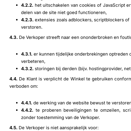
4.2.2.
het uitschakelen van cookies of JavaScript er
delen van de site niet goed functioneren,
4.2.3.
extensies zoals adblockers, scriptblockers o
verstoren.
4.3.
De Verkoper streeft naar een ononderbroken en foutl
4.3.1.
er kunnen tijdelijke onderbrekingen optreden om
verbeteren,
4.3.2.
storingen bij derden (bijv. hostingprovider, n
4.4.
De Klant is verplicht de Winkel te gebruiken confor
verboden om:
4.4.1.
de werking van de website bewust te verstoren
4.4.2.
te proberen beveiligingen te omzeilen, scr
zonder toestemming van de Verkoper.
4.5.
De Verkoper is niet aansprakelijk voor: