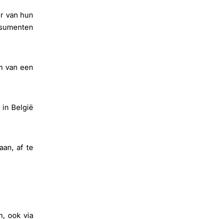
er van hun
nsumenten
en van een
in België
an, af te
n, ook via