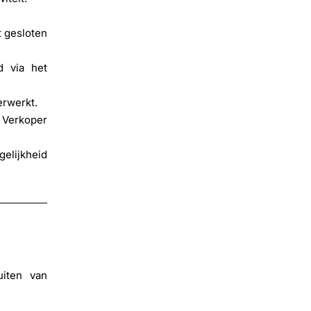
t gesloten
d via het
erwerkt.
 Verkoper
gelijkheid
uiten van