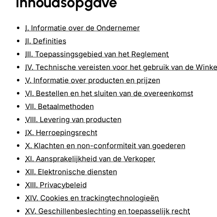
Inhoudsopgave
I. Informatie over de Ondernemer
II. Definities
III. Toepassingsgebied van het Reglement
IV. Technische vereisten voor het gebruik van de Winke
V. Informatie over producten en prijzen
VI. Bestellen en het sluiten van de overeenkomst
VII. Betaalmethoden
VIII. Levering van producten
IX. Herroepingsrecht
X. Klachten en non-conformiteit van goederen
XI. Aansprakelijkheid van de Verkoper
XII. Elektronische diensten
XIII. Privacybeleid
XIV. Cookies en trackingtechnologieën
XV. Geschillenbeslechting en toepasselijk recht