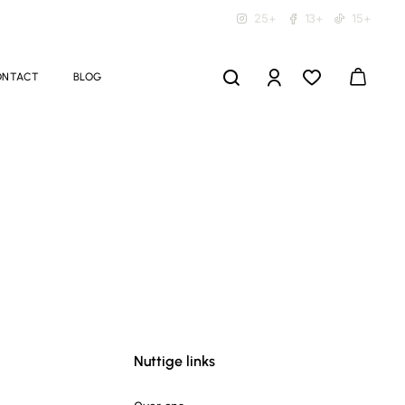
25+
13+
15+
ONTACT
BLOG
Nuttige links