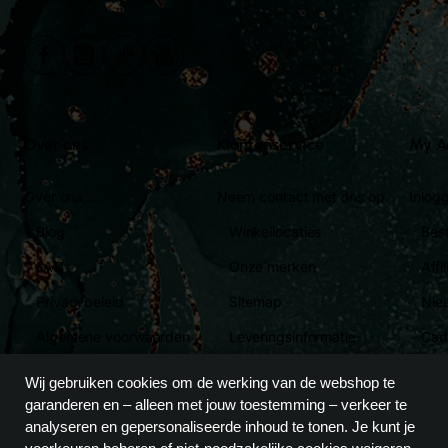
Over ons
Klantenservice
My A
Over ons
Neem contact met ons op
Inlog
Blog
Winkellocaties
Bes
FAQ
Onze merken
Affi
Privacybeleid
Sitemap
Nie
Algemene voorwaarden
Leveringsinformatie
Cad
Betalingsinformatie
Ret
Wij gebruiken cookies om de werking van de webshop te
garanderen en – alleen met jouw toestemming – verkeer te
analyseren en gepersonaliseerde inhoud te tonen. Je kunt je