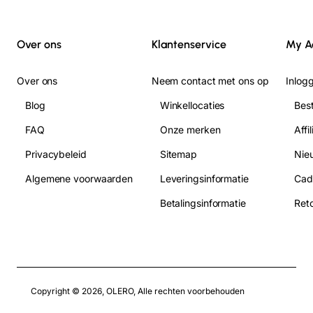
Over ons
Klantenservice
My A
Over ons
Neem contact met ons op
Inlog
Blog
Winkellocaties
Bes
FAQ
Onze merken
Affi
Privacybeleid
Sitemap
Nie
Algemene voorwaarden
Leveringsinformatie
Cad
Betalingsinformatie
Ret
Copyright © 2026, OLERO, Alle rechten voorbehouden